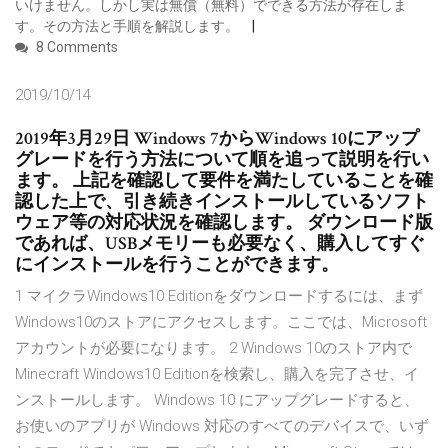
いけません。しかし実は無償（無料）でできる方法が存在しま
す。その方法と手順を解説します。
8 Comments
2019/10/14
2019年3月29日 Windows 7からWindows 10にアップ
グレードを行う方法について順を追って説明を行い
ます。 上記を確認して要件を満たしていることを確
認した上で、引き続きインストールしているソフト
ウェア等の対応状況を確認します。 ダウンロード版
であれば、USBメモリーも必要なく、購入してすぐ
にインストールを行うことができます。
1 マイクラWindows10 Editionをダウンロードするには、まず
Windows10のストアにアクセスします。ここでは、Microsoft
アカウントが必要になります。 2 Windows 10のストア内で
Minecraft Windows10 Editionを検索し、購入を完了させ、イ
ンストールします。 Windows 10 にアップグレードすると、
お使いのアプリが Windows 対応のすべてのデバイスで、いず