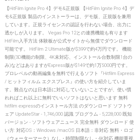
【HitFilm Ignite Pro 4】デモ&正規版
【HitFilm Ignite Pro 4】デ
モ&正規版
製品のインストーラーは、デモ版、正規版を兼用
しています。正規ライセンスの認証を行わない場合、出力に
透かしが入ります。 Vegas Pro 12との連携機能も有ります
HitFilm入手方法 体験板が公式サイトから無償でダウンロード
可能です。 HitFilm 2 Ultimate版が$399で約4万円です。 機能
制限(3D機能の制限、4K未対応、インストール台数制限1台の
み)などはありますがExpress版が$149で約1万5000円です。
プロレベルの動画編集を無料で行えるソフト『Hitfilm Express
/ ヒットフィルム エクスプレス』の使い方を紹介していま
す。難点なのは日本語に対応していないことですが、使い慣
れればこれ以上に無料でいいソフトはないと思います 無料
hitfilm expressのインストール方法 のダウンロード ソフトウ
ェア UpdateStar - 1,746,000 認識 プログラム - 5,228,000 既知
バージョン - ソフトウェアニュース 完全無料 ダウンロード 使
い方: 対応OS：Windows /macOS 日本語：非対応 無料・ロゴ
（ウォーターマーク）なし・時間制限なし・4K対応 機能重視.