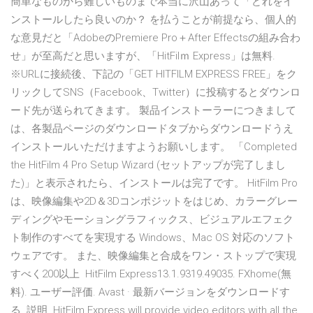
簡単なものから難しいものまで本当に沢山あって「どれをイ
ンストールしたら良いのか？ を払うことが前提なら、個人的
な意見だと「AdobeのPremiere Pro＋After Effectsの組み合わ
せ」が至高だと思いますが、「HitFilｍ Express」は無料.
※URLに接続後、下記の「GET HITFILM EXPRESS FREE」をク
リックしてSNS（Facebook、Twitter）に投稿するとダウンロ
ード先が送られてきます。 製品インストーラーにつきまして
は、各製品ページのダウンロードタブからダウンロードうえ
インストールいただけますようお願いします。 「Completed
the HitFilm 4 Pro Setup Wizard (セットアップが完了しまし
た)」と表示されたら、インストールは完了です。 HitFilm Pro
は、映像編集や2D＆3Dコンポジットをはじめ、カラーグレー
ディングやモーショングラフィックス、ビジュアルエフェク
ト制作のすべてを実現する Windows、Mac OS 対応のソフト
ウェアです。 また、映像編集と合成をワン・ストップで実現
すべく200以上 HitFilm Express13.1.9319.49035. FXhome(無
料). ユーザー評価. Avast · 最新バージョンをダウンロードす
る. 説明. HitFilm Express will provide video editors with all the