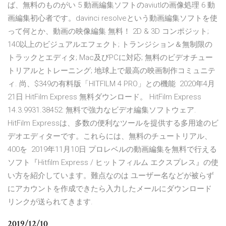
ば、無料のものがい 5 動画編集ソフトのaviutlの画像処理 6 動
画編集初心者です。davinci resolveという動画編集ソフトを使
って何とか、動画の映像編集 無料！ 2D & 3D コンポジット;
140以上のビジュアルエフェクト; トランジション＆無制限の
トラックとエディタ; Mac及びPCに対応; 無料のビデオチュー
トリアルとトレーニング; 地球上で最高の映画制作コミュニテ
ィ. 尚、$349の有料版「HITFILM 4 PRO」との機能 2020年4月
21日 HitFilm Express 無料ダウンロード。 HitFilm Express
14.3.9931.38452: 無料で強力なビデオ編集ソフトウェア.
HitFilm Expressは、多数の便利なツールを提供する多用途のビ
デオエディターです。これらには、無料のチュートリアル、
400を 2019年11月10日 プロレベルの動画編集を無料で行える
ソフト『Hitfilm Express / ヒットフィルム エクスプレス』の使
い方を紹介しています。難点なのは ユーザー名などが被らず
にアカウントを作成できたら入力したメールにダウンロード
リンクが送られてきます.
2019/12/10